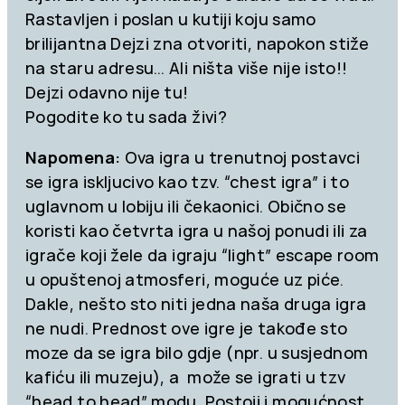
Rastavljen i poslan u kutiji koju samo
brilijantna Dejzi zna otvoriti, napokon stiže
na staru adresu… Ali ništa više nije isto!!
Dejzi odavno nije tu!
Pogodite ko tu sada živi?
Napomena:
Ova igra u trenutnoj postavci
se igra iskljucivo kao tzv. “chest igra” i to
uglavnom u lobiju ili čekaonici. Obično se
koristi kao četvrta igra u našoj ponudi ili za
igrače koji žele da igraju “light” escape room
u opuštenoj atmosferi, moguće uz piće.
Dakle, nešto sto niti jedna naša druga igra
ne nudi. Prednost ove igre je takođe sto
moze da se igra bilo gdje (npr. u susjednom
kafiću ili muzeju), a može se igrati u tzv
“head to head” modu. Postoji i mogućnost