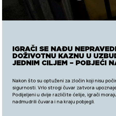
IGRAČI SE NAĐU NEPRAVED
DOŽIVOTNU KAZNU U UZBU
JEDNIM CILJEM – POBJEĆI 
Nakon što su optuženi za zločin koji nisu poči
sigurnosti. Vrlo strogi čuvar zatvora upoznaje i
Podijeljeni u dvije različite ćelije, igrači mora
nadmudrili čuvara i na kraju pobjegli.