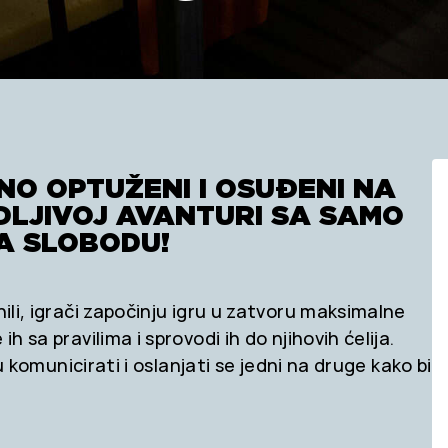
NO OPTUŽENI I OSUĐENI NA
DLJIVOJ AVANTURI SA SAMO
NA SLOBODU!
nili, igrači započinju igru u zatvoru maksimalne
h sa pravilima i sprovodi ih do njihovih ćelija.
ju komunicirati i oslanjati se jedni na druge kako bi