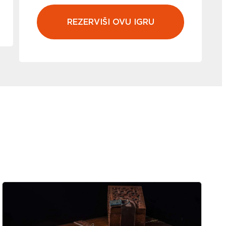
REZERVIŠI OVU IGRU