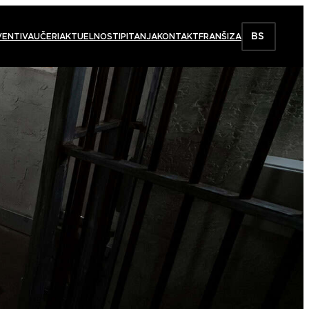
BS
VENTI
VAUČERI
AKTUELNOSTI
PITANJA
KONTAKT
FRANŠIZA