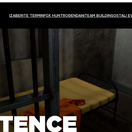
IZABERITE TERMIN
FOX HUNT
ROĐENDANI
TEAM BUILDING
OSTALI E
NTENCE