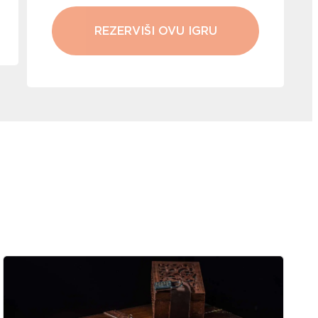
REZERVIŠI OVU IGRU