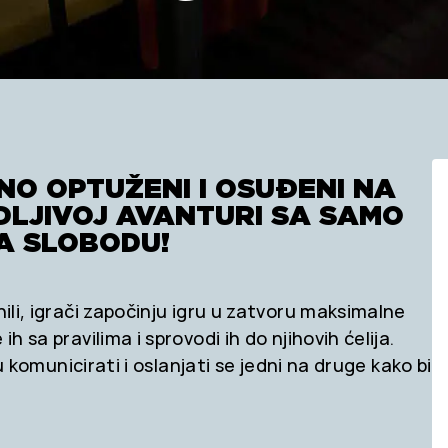
NO OPTUŽENI I OSUĐENI NA
DLJIVOJ AVANTURI SA SAMO
NA SLOBODU!
nili, igrači započinju igru u zatvoru maksimalne
h sa pravilima i sprovodi ih do njihovih ćelija.
ju komunicirati i oslanjati se jedni na druge kako bi