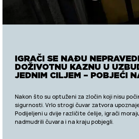
IGRAČI SE NAĐU NEPRAVED
DOŽIVOTNU KAZNU U UZBU
JEDNIM CILJEM – POBJEĆI 
Nakon što su optuženi za zločin koji nisu poči
sigurnosti. Vrlo strogi čuvar zatvora upoznaje i
Podijeljeni u dvije različite ćelije, igrači mora
nadmudrili čuvara i na kraju pobjegli.