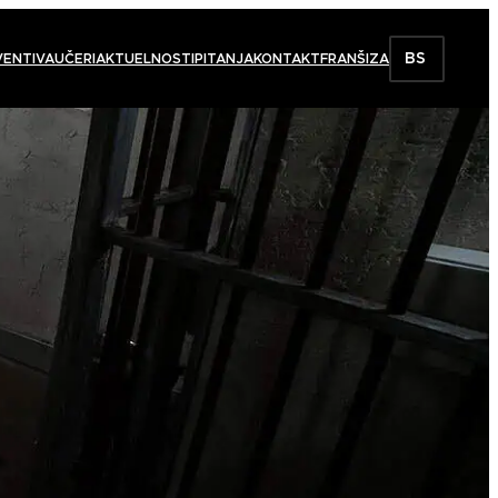
BS
VENTI
VAUČERI
AKTUELNOSTI
PITANJA
KONTAKT
FRANŠIZA