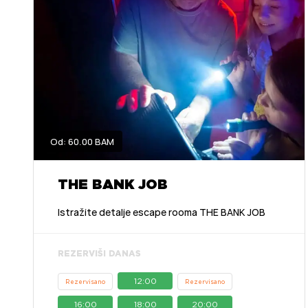
Od: 60.00 BAM
THE BANK JOB
Istražite detalje escape rooma THE BANK JOB
REZERVIŠI DANAS
12:00
Rezervisano
Rezervisano
16:00
18:00
20:00