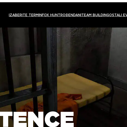
IZABERITE TERMIN
FOX HUNT
ROĐENDANI
TEAM BUILDING
OSTALI E
NTENCE