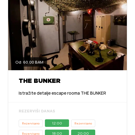
Od: 60.00 BAM
THE BUNKER
Istražite detalje escape rooma THE BUNKER
REZERVIŠI DANAS
12:00
Rezervisano
Rezervisano
18:00
20:00
Rezervisano