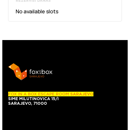
REZERVIŠI DANAS
No available slots
FOX IN A BOX ESCAPE ROOM
SARAJEVO
SIME MILUTINOVICA 15/I
SARAJEVO, 71000
+38761101007
+38761139743