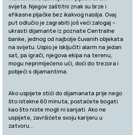
svijeta. Njegov zaštitni znak su brze i
efikasne pljačke bez ikakvog nasilja. Ovaj
put odlučio je zagrabiti još veći zalogaj –
ukrasti dijamante iz poznate Centralne
banke, jednog od najbolje čuvanih objekata
na svijetu. Uspio je isključiti alarm na jedan
sat, pa igrači, njegova ekipa na terenu,
mogu neprimijećeno ući, doći do trezora i
pobjeći s dijamantima.
Ako uspijete stići do dijamanata prije nego
što istekne 60 minuta, postaćete bogati
kao što niste mogli ni sanjati. Ako ne
uspijete, završićete svoju karijeru u
zatvoru…