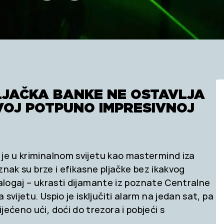
LJAČKA BANKE NE OSTAVLJA
VOJ POTPUNO IMPRESIVNOJ
je u kriminalnom svijetu kao mastermind iza
 znak su brze i efikasne pljačke bez ikakvog
i zalogaj – ukrasti dijamante iz poznate Centralne
svijetu. Uspio je isključiti alarm na jedan sat, pa
ećeno ući, doći do trezora i pobjeći s