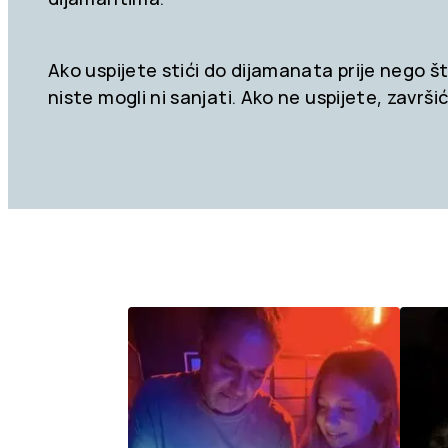
Ako uspijete stići do dijamanata prije nego 
niste mogli ni sanjati. Ako ne uspijete, završ