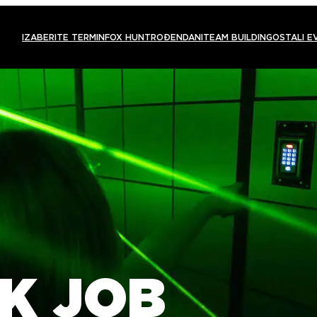
IZABERITE TERMIN
FOX HUNT
ROĐENDANI
TEAM BUILDING
OSTALI E
K JOB