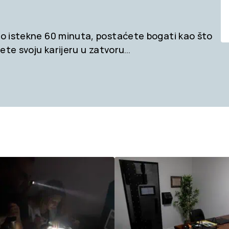
što istekne 60 minuta, postaćete bogati kao što
ićete svoju karijeru u zatvoru…