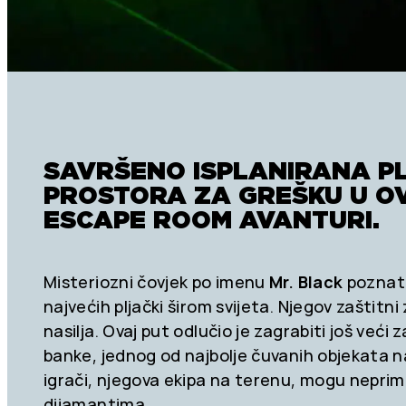
SAVRŠENO ISPLANIRANA P
PROSTORA ZA GREŠKU U O
ESCAPE ROOM AVANTURI.
Misteriozni čovjek po imenu
Mr. Black
poznat 
najvećih pljački širom svijeta. Njegov zaštitni
nasilja. Ovaj put odlučio je zagrabiti još već
banke, jednog od najbolje čuvanih objekata na 
igrači, njegova ekipa na terenu, mogu neprimij
dijamantima.