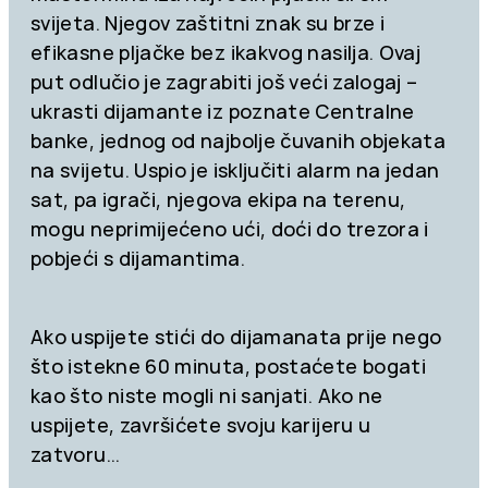
svijeta. Njegov zaštitni znak su brze i
efikasne pljačke bez ikakvog nasilja. Ovaj
put odlučio je zagrabiti još veći zalogaj –
ukrasti dijamante iz poznate Centralne
banke, jednog od najbolje čuvanih objekata
na svijetu. Uspio je isključiti alarm na jedan
sat, pa igrači, njegova ekipa na terenu,
mogu neprimijećeno ući, doći do trezora i
pobjeći s dijamantima.
Ako uspijete stići do dijamanata prije nego
što istekne 60 minuta, postaćete bogati
kao što niste mogli ni sanjati. Ako ne
uspijete, završićete svoju karijeru u
zatvoru…