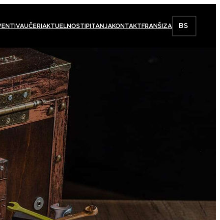
BS
VENTI
VAUČERI
AKTUELNOSTI
PITANJA
KONTAKT
FRANŠIZA