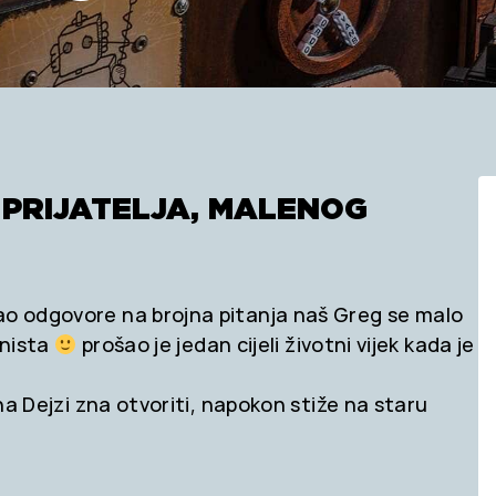
PRIJATELJA, MALENOG
šao odgovore na brojna pitanja naš Greg se malo
 nista
prošao je jedan cijeli životni vijek kada je
tna Dejzi zna otvoriti, napokon stiže na staru