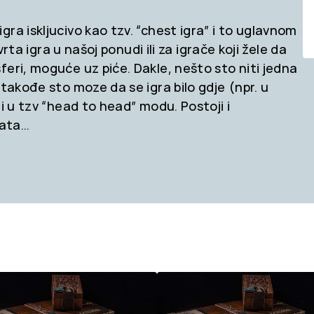
gra iskljucivo kao tzv. “chest igra” i to uglavnom
vrta igra u našoj ponudi ili za igrače koji žele da
eri, moguće uz piće. Dakle, nešto sto niti jedna
 takođe sto moze da se igra bilo gdje (npr. u
i u tzv “head to head” modu. Postoji i
rata…