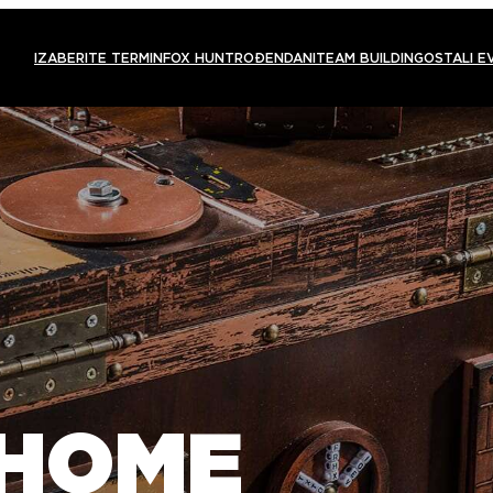
IZABERITE TERMIN
FOX HUNT
ROĐENDANI
TEAM BUILDING
OSTALI E
 HOME