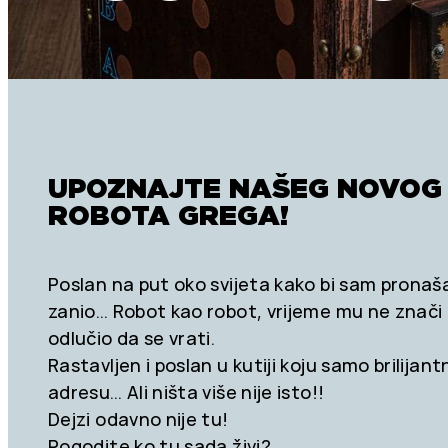
UPOZNAJTE NAŠEG NOVOG 
ROBOTA GREGA!
Poslan na put oko svijeta kako bi sam prona
zanio… Robot kao robot, vrijeme mu ne znači
odlučio da se vrati.
Rastavljen i poslan u kutiji koju samo brilijan
adresu… Ali ništa više nije isto!!
Dejzi odavno nije tu!
Pogodite ko tu sada živi?