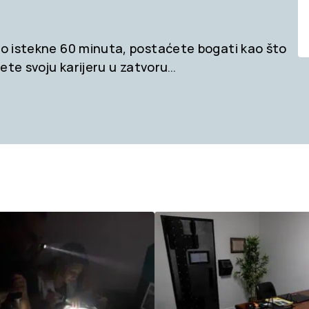
što istekne 60 minuta, postaćete bogati kao što
ićete svoju karijeru u zatvoru…