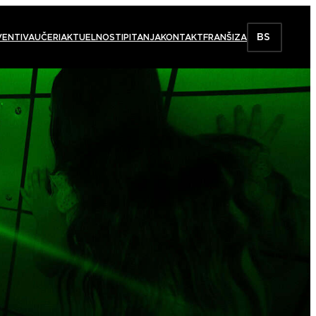
BS
VENTI
VAUČERI
AKTUELNOSTI
PITANJA
KONTAKT
FRANŠIZA