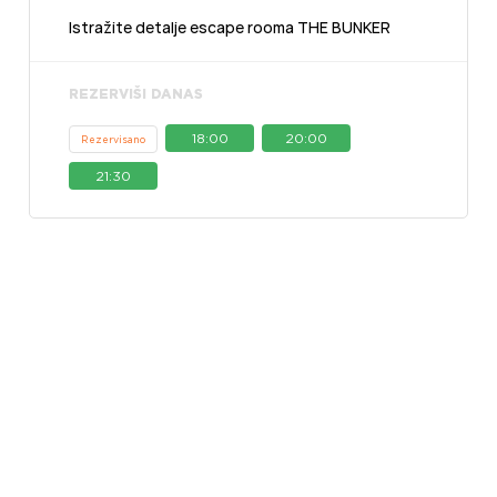
Istražite detalje escape rooma THE BUNKER
REZERVIŠI DANAS
18:00
20:00
Rezervisano
21:30