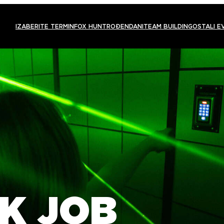
IZABERITE TERMIN
FOX HUNT
ROĐENDANI
TEAM BUILDING
OSTALI E
K JOB