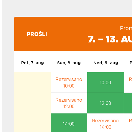
Prom
PROŠLI
7. – 13.
Pet, 7. aug
Sub, 8. aug
Ned, 9. aug
P
10:00
12:00
14:00