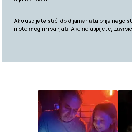
Ako uspijete stići do dijamanata prije nego 
niste mogli ni sanjati. Ako ne uspijete, završ