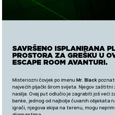
SAVRŠENO ISPLANIRANA P
PROSTORA ZA GREŠKU U O
ESCAPE ROOM AVANTURI.
Misteriozni čovjek po imenu
Mr. Black
poznat 
najvećih pljački širom svijeta. Njegov zaštitni
nasilja. Ovaj put odlučio je zagrabiti još već
banke, jednog od najbolje čuvanih objekata na 
igrači, njegova ekipa na terenu, mogu neprimij
dijamantima.