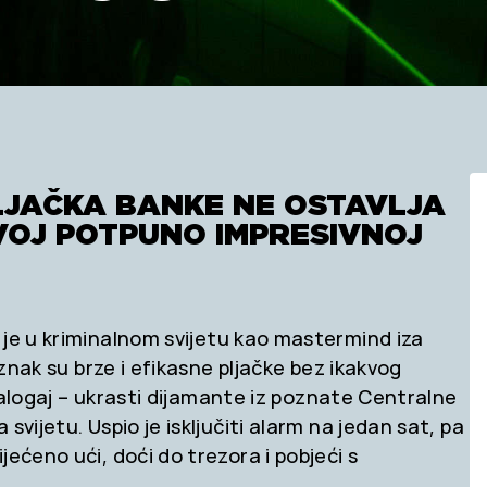
LJAČKA BANKE NE OSTAVLJA
VOJ POTPUNO IMPRESIVNOJ
je u kriminalnom svijetu kao mastermind iza
 znak su brze i efikasne pljačke bez ikakvog
i zalogaj – ukrasti dijamante iz poznate Centralne
svijetu. Uspio je isključiti alarm na jedan sat, pa
ećeno ući, doći do trezora i pobjeći s