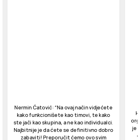
Nermin Ćatović: “Na ovaj način vidjećete
H
kako funkcionišete kao timovi, te kako
org
ste jači kao skupina, a ne kao individualci.
je 
Najbitnije je da ćete se definitivno dobro
d
zabaviti! Preporučit ćemo ovo svim