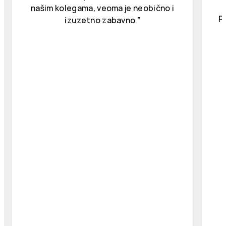
našim kolegama, veoma je neobično i
p
izuzetno zabavno.”